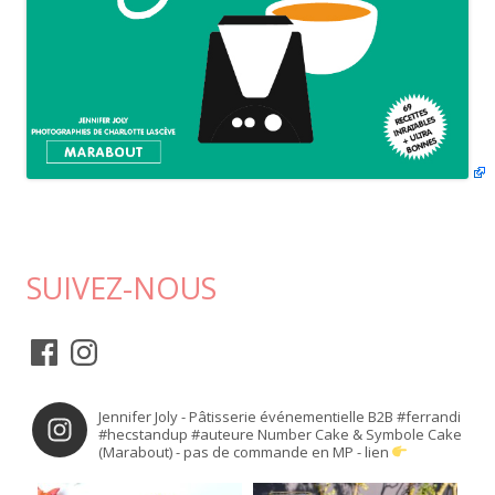
SUIVEZ-NOUS
F
I
a
n
c
s
Jennifer Joly - Pâtisserie événementielle B2B
#ferrandi
e
t
#hecstandup
#auteure Number Cake & Symbole Cake
(Marabout) - pas de commande en MP - lien
b
a
o
g