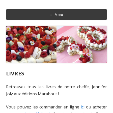
Le Joly Labo
traiteur gourmand sur mesure
Menu
Aller
au
contenu
LIVRES
Retrouvez tous les livres de notre cheffe, Jennifer
Joly aux éditions Marabout !
Vous pouvez les commander en ligne
ici
ou acheter